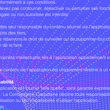
onformément à ces conditions.
 devez pas contourner, désactiver ou perturber ses fonct
llégale ou non autorisée est interdite.
r
êtes seul responsable du contenu soumis via l'applicati
roits des tiers.
 réservons le droit de surveiller ou de supprimer tout 
 de le faire.
propriété intellectuelle liés à l'application appartiennent
: Le contenu de l'application est uniquement destiné à u
abilité
lication est fournie "telle quelle", sans garantie express
 : La Conciergerie Cassidaine décline toute responsabili
sation ou de l'impossibilité d'utiliser l'application.
es :