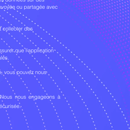
envoyée ou partagée avec
t collecter des
surer que l'application
les.
té, vous pouvez nous
. Nous nous engageons à
sécurisée.