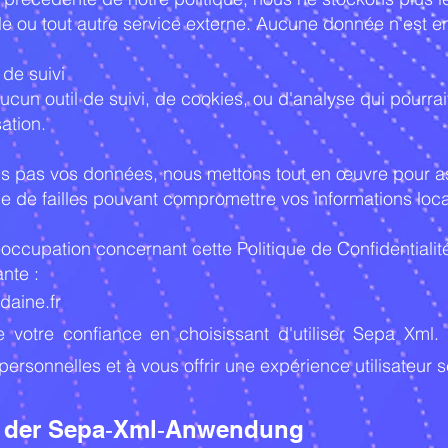
 ou tout autre service externe. Aucune donnée n'est 
de suivi
ucun outil de suivi, de cookies, ou d'analyse qui pourrai
sation.
s pas vos données, nous mettons tout en œuvre pour as
e de failles pouvant compromettre vos informations loca
éoccupation concernant cette Politique de Confidentiali
nte :
daine.fr
votre confiance en choisissant d'util
iser Sepa Xml
personnelles et à vous offrir une expérience utilisateur 
 der Sepa‑Xml‑Anwendung