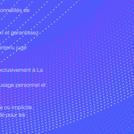
ionnalités de
on et garantissez
contenu jugé
 exclusivement à La
n usage personnel et
e ou implicite.
té pour les