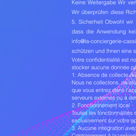
Keine Weitergabe Wir verk
Wir überprüfen diese Ric
5. Sicherheit Obwohl wir
dass die Anwendung kein
info@la-conciergerie-cassi
schützen und Ihnen eine s
Votre confidentialité est n
stocker aucune donnée pers
1. Absence de collecte d
Nous ne collectons, ne st
que vous entrez dans l'app
serveurs externes ou à des
2. Fonctionnement local
Toutes les fonctionnalités 
exclusivement sur votre ap
3. Aucune intégration avec
Contrairement à la versio