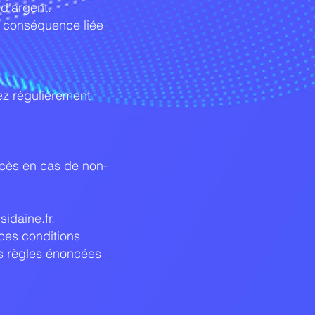
 d'argent.
e conséquence liée
ez régulièrement
ccès en cas de non-
sidaine.fr
.
 ces conditions
es règles énoncées