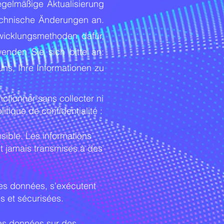
egelmäßige Aktualisierung
technische Änderungen an.
wicklungs­methoden dafür,
enden Sie sich bitte an:
 uns, Ihre Informationen zu
nctionner sans collecter ni
tique de confidentialité :
sible. Les informations
nt jamais transmises à des
 des données, s'exécutent
s et sécurisées.
les données sur des