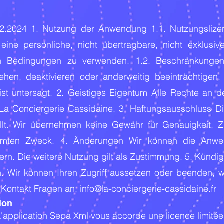
3.12.2024 1. Nutzung der Anwendung 1.1. Nutzungsli
ine persönliche, nicht übertragbare, nicht exklusiv
n Bedingungen zu verwenden. 1.2. Beschränkungen
ehen, deaktivieren oder anderweitig beeinträchtigen.
g ist untersagt. 2. Geistiges Eigentum Alle Rechte a
i La Conciergerie Cassidaine. 3. Haftungsausschluss 
llt. Wir übernehmen keine Gewähr für Genauigkeit, Zu
immten Zweck. 4. Änderungen Wir können die Anw
rn. Die weitere Nutzung gilt als Zustimmung. 5. Kündi
. Wir können Ihren Zugriff aussetzen oder beenden, 
Kontakt Fragen an: info@la-conciergerie-cassidaine.fr
tion
: L'application Sepa Xml vous accorde une licence limitée