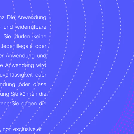
zenz Die Anwendung
e und widerrufbare
 Sie dürfen keine
 Jede illegale oder
n der Anwendung und
Die Anwendung wird
verlässigkeit oder
endung oder diese
gung Sie können die
wenn Sie gegen die
, non exclusive et