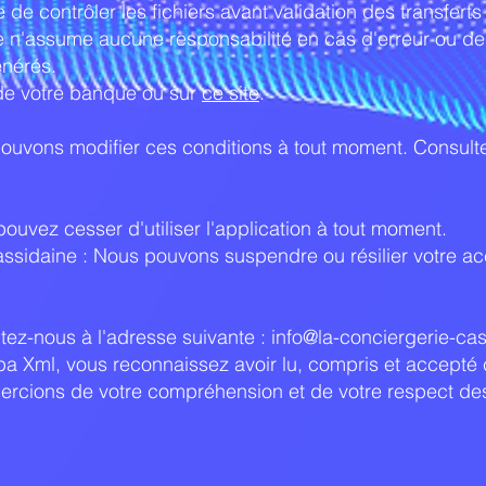
e de contrôler les fichiers avant validation des transferts
e n'assume aucune responsabilité en cas d'erreur ou d
générés.
 de votre banque ou sur
ce site
.
ouvons modifier ces conditions à tout moment. Consult
s pouvez cesser d'utiliser l'application à tout moment.
assidaine : Nous pouvons suspendre ou résilier votre a
tez-nous à l'adresse suivante :
info@la-conciergerie-cas
Sepa Xml, vous reconnaissez avoir lu, compris et accepté
emercions de votre compréhension et de votre respect d