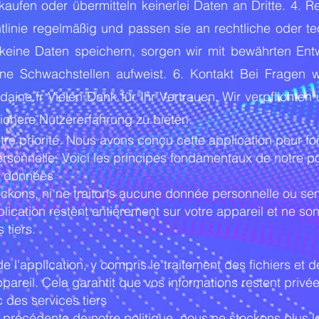
aufen oder übermitteln keinerlei Daten an Dritte. 4. R
htlinie regelmäßig und passen sie an rechtliche oder 
 keine Daten speichern, sorgen wir mit bewährten Ent
e Schwachstellen aufweist. 6. Kontakt Bei Fragen w
daine.fr Vielen Dank für Ihr Vertrauen. Wir verpflichten
ichere Nutzererfahrung zu bieten.
otre priorité. Nous avons conçu cette application pour fo
onnelle. Voici les principes fondamentaux de notre poli
e données
ockons, ni ne traitons aucune donnée personnelle ou sen
lication restent entièrement sur votre appareil et ne so
 tiers.
de l'application, y compris le traitement des fichiers et
pareil. Cela garantit que vos informations restent privée
 des services tiers
n précédente de notre politique, nous ne stockons plus 